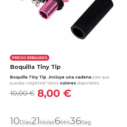
PRECIO REBAJADO
Boquilla Tiny Tip
Boquilla Tiny Tip
, ¡
incluye una cadena
para que
puedas colgártela! Varios
colores
disponibles.
8,00 €
10,00 €
10
21
6
36
Días
Horas
Min
Seg