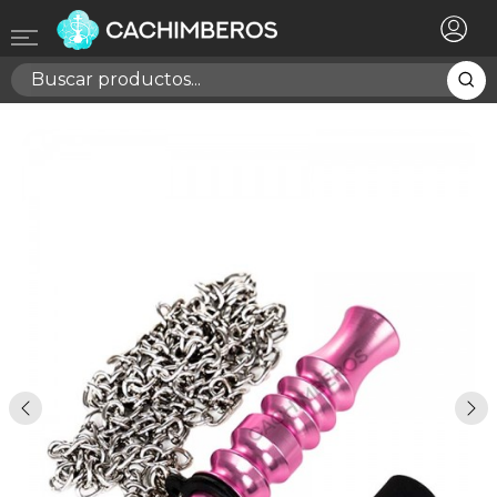
×
Registrarse
Necesitas hacer login para guardar productos en tu
lista de deseos
Cancelar
Registrarse