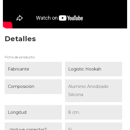
Detalles
Ficha de producto:
Fabricante
Logistic Hookah
Composición
Aluminio Anodizado
Silicona
Longitud
8 cm.
¿Incluye conector?
Sí