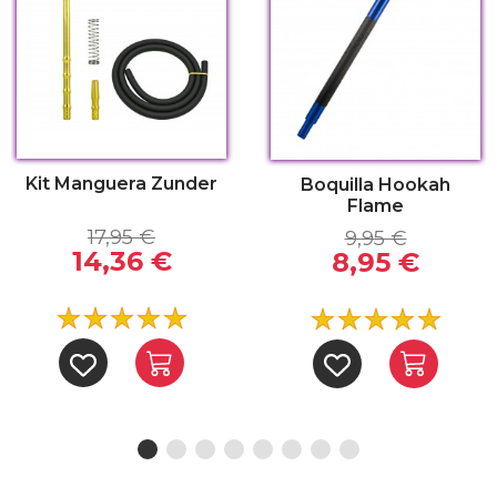
erpiente
Kit Manguera Zunder
Boquilla Hookah
Flame
17,95 €
9,95 €
14,36 €
8,95 €