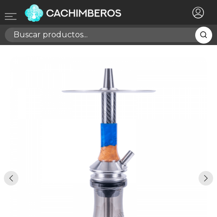
×
Registrarse
Necesitas hacer login para guardar productos en tu
lista de deseos
Cancelar
Registrarse