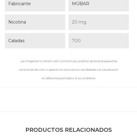
Fabricante
MÜBAR
Nicotina
20 mg
Caladas
700
Las imágenes no tienen valor contractual y podrían apreciarse pequeñas
variaciones de color o aspecto en el producto real debidas a la visualización
en diferentes pantallas o la luz ambiente.
PRODUCTOS RELACIONADOS