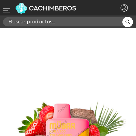
×
Registrarse
Necesitas hacer login para guardar productos en tu
lista de deseos
Cancelar
Registrarse