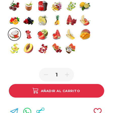
Cherry Cranberry
Cocoloco
Cola Ice
Dragonfruit Banana Cherry
Fresh Mint
Lemon Lime
Love
Mixed Berries
Pineapple Ice
Pineapple Peach
Raspberry Watermelon
Strawberry Ban
Strawberry Coconut
Strawberry Energy Drink
Strawberry Kiwi
Strawberry Watermelon
Triple Banana
Triple Mango
Triple Melon
Triple Peach
Triple Strawberry
Watermelon Cherry
Watermelon Coconut
AÑADIR AL CARRITO