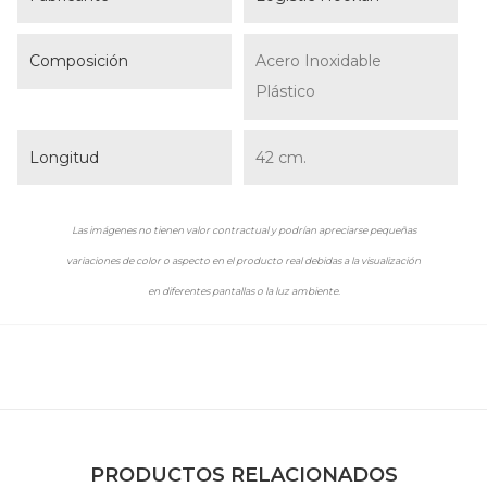
Composición
Acero Inoxidable
Plástico
Longitud
42 cm.
Las imágenes no tienen valor contractual y podrían apreciarse pequeñas
variaciones de color o aspecto en el producto real debidas a la visualización
en diferentes pantallas o la luz ambiente.
PRODUCTOS RELACIONADOS