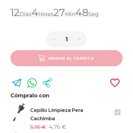
12
4
27
48
Días
Horas
Min
Seg
AÑADIR AL CARRITO
SOLD OUT
Cómpralo con
Cepillo Limpieza Pera
Cachimba
5,95 €
4,76 €