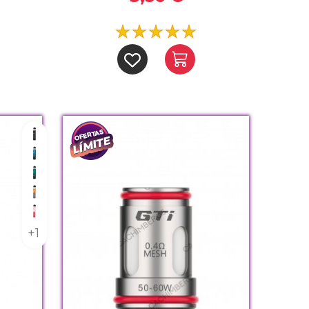
Black
Blue
Green
Orange
Pink
+1