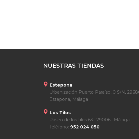
NUESTRAS TIENDAS
Estepona
Urbanización Puerto Paraíso, 0 S/N, 2968
Estepona, Málaga
Los Tilos
Paseo de los tilos 63 · 29006 · Málaga.
Teléfono:
952 024 050