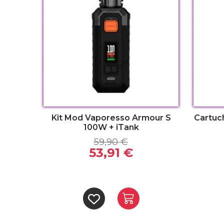
Kit Mod Vaporesso Armour S
Cartuc
100W + iTank
59,90 €
53,91 €