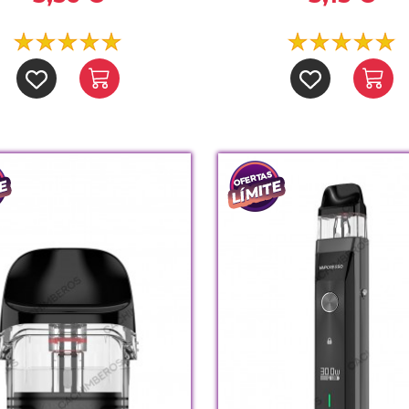
n
een