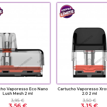
k
k
cho Vaporesso Eco Nano
Cartucho Vaporesso Xro
Lush Mesh 2 ml
2.0 2 ml
3,95 €
3,50 €
3,56 €
3,15 €