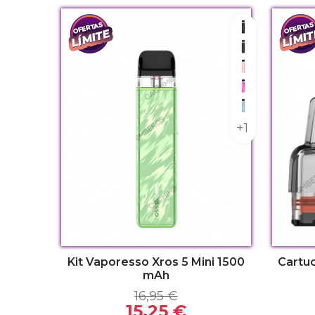
Black
Carbon Blac
Flowing Pin
Rose Red
Sky Blue
+1
Kit Vaporesso Xros 5 Mini 1500
Cartu
mAh
16,95 €
15,25 €