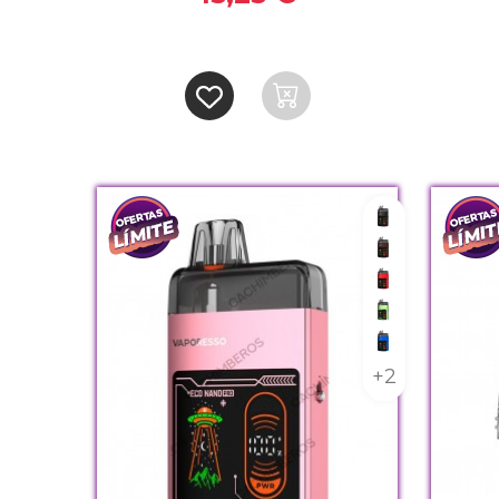
Black
Coffee Brow
Coral Red
Emerald Gr
Ocean Blue
+2