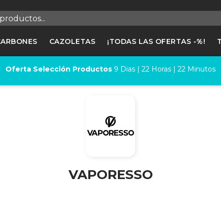
egistrarse
CARBONES
CAZOLETAS
¡TODAS LAS OFERTAS -%!
cesitas hacer login para guardar productos en tu lista de deseos
Oferta Selección Productos
9
Dias |
22
Horas |
22
Minutos
Cancelar
Registrars
VAPORESSO