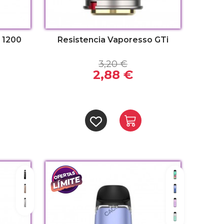
 1200
Resistencia Vaporesso GTi
3,20 €
2,88 €
Glittering Black
Abstract Gr
Glittering Gold
Digital Blue
Glittering Silver
Lilac Purple
Mint Green