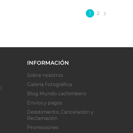
1
2
INFORMACIÓN
Sobre nosotros
Galeria Fotográfica
0
Blog Mundo cachimbero
Envíos y pagos
Desistimiento, Cancelación y
Reclamación
Promociones