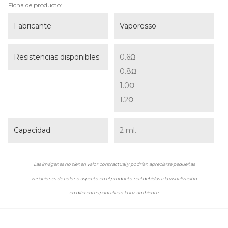
Ficha de producto:
Fabricante
Vaporesso
Resistencias disponibles
0.6Ω
0.8Ω
1.0Ω
1.2Ω
Capacidad
2 ml.
Las imágenes no tienen valor contractual y podrían apreciarse pequeñas
variaciones de color o aspecto en el producto real debidas a la visualización
en diferentes pantallas o la luz ambiente.