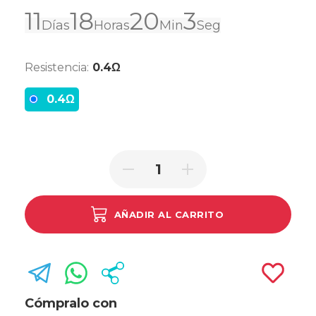
11
18
20
3
Días
Horas
Min
Seg
Resistencia:
0.4Ω
0.4Ω
AÑADIR AL CARRITO
Cómpralo con