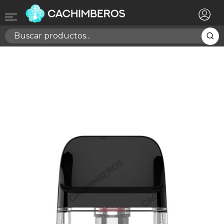
×
Registrarse
Necesitas hacer login para guardar productos en tu
lista de deseos
Cancelar
Registrarse