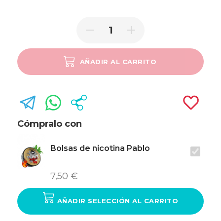
AÑADIR AL CARRITO
SOLD OUT
Cómpralo con
Bolsas de nicotina Pablo
7,50 €
AÑADIR SELECCIÓN AL CARRITO