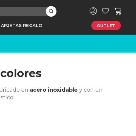
×
TARJETAS REGALO
OUTLET
e
colores
fabricado en
acero inoxidable
y con un
stico!