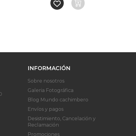
INFORMACIÓN
Sobre nosotros
Galeria Fotográfica
0
Blog Mundo cachimbero
Envíos y pagos
Desistimiento, Cancelación y
Reclamación
Promociones