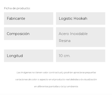
Ficha de producto:
Fabricante
Logistic Hookah
Composición
Acero Inoxidable
Resina
Longitud
10 cm.
Las imágenes no tienen valor contractual y podrían apreciarse pequeñas
variaciones de color o aspecto en el producto real debidas a la visualización
en diferentes pantallas o la luz ambiente.