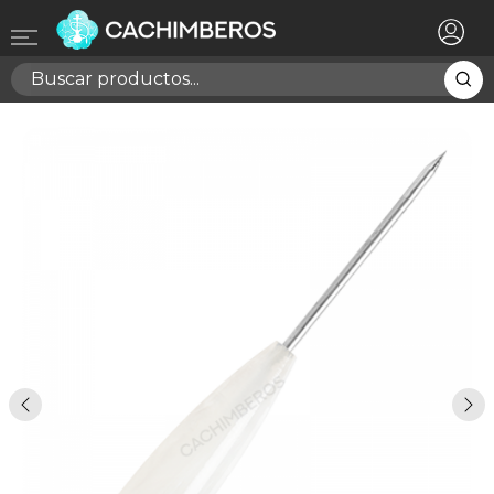
×
Registrarse
Necesitas hacer login para guardar productos en tu
lista de deseos
Cancelar
Registrarse