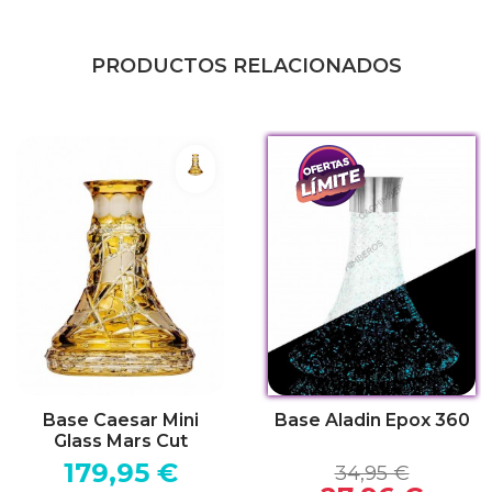
PRODUCTOS RELACIONADOS
e - Blue
Mars Cut Yellow
e - Clear
Base Caesar Mini
Base Aladin Epox 360
Glass Mars Cut
179,95 €
34,95 €