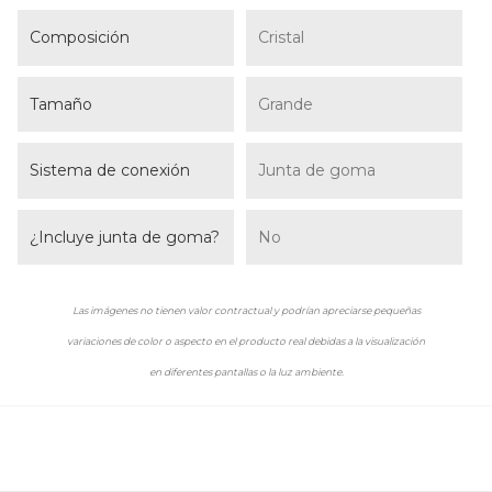
Composición
Cristal
Tamaño
Grande
Sistema de conexión
Junta de goma
¿Incluye junta de goma?
No
Las imágenes no tienen valor contractual y podrían apreciarse pequeñas
variaciones de color o aspecto en el producto real debidas a la visualización
en diferentes pantallas o la luz ambiente.