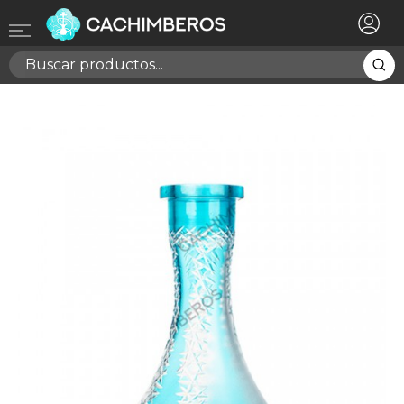
×
Registrarse
Necesitas hacer login para guardar productos en tu
lista de deseos
Cancelar
Registrarse