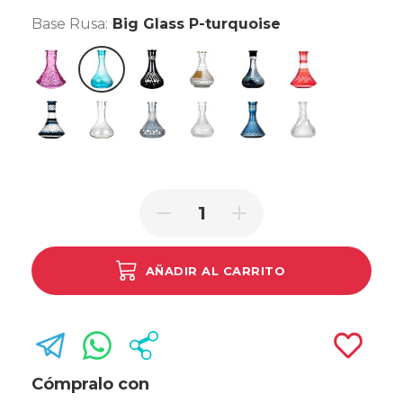
Base Rusa:
Big Glass P-turquoise
Lowpoly Big Pink
Big Glass P-turquoise
Big Glass N Black
Egyptian
Frozen Black
Tallada Roja
Tallada Negra
Gota de Agua Rayada
Imperial Ahumada
Imperial Clear
Crystal Blue
Nexa Clear
AÑADIR AL CARRITO
Cómpralo con