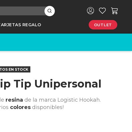
×
TARJETAS REGALO
OUTLET
e
TOS EN STOCK
rip Tip Unipersonal
de
resina
de la marca Logistic Hookah.
rios
colores
disponibles!