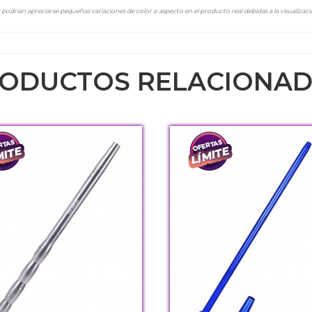
podrían apreciarse pequeñas variaciones de color o aspecto en el producto real debidas a la visualizació
ODUCTOS RELACIONA