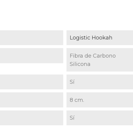
Logistic Hookah
Fibra de Carbono
Silicona
Sí
8 cm.
Sí