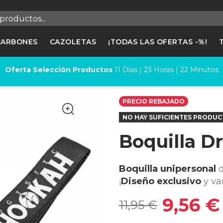
egistrarse
CARBONES
CAZOLETAS
¡TODAS LAS OFERTAS -%!
cesitas hacer login para guardar productos en tu lista de deseos
Oferta Selección Productos
11
Dias |
23
Horas |
22
Minutos
Cancelar
Registrars
PRECIO REBAJADO
NO HAY SUFICIENTES PRODUC
Boquilla D
Boquilla unipersonal
¡
Diseño exclusivo
y va
9,56 €
11,95 €