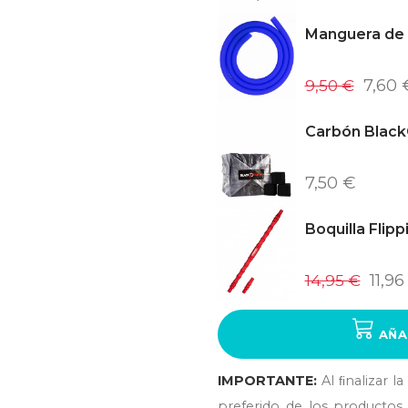
Manguera de S
9,50 €
7,60 
Carbón Black
7,50 €
Boquilla Flip
14,95 €
11,96
AÑA
IMPORTANTE:
Al ﬁnalizar l
preferido de los productos 