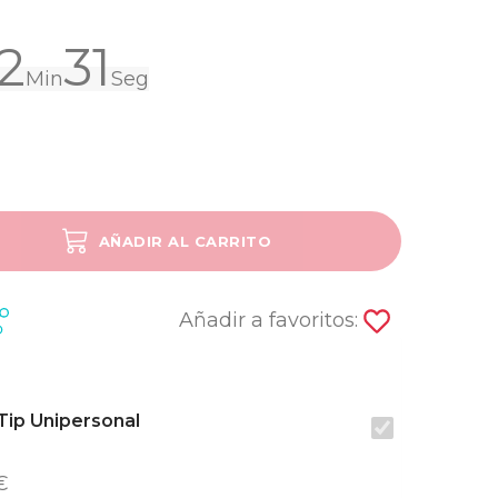
2
30
Min
Seg
AÑADIR AL CARRITO
SOLD OUT
Añadir a favoritos:
 Tip Unipersonal
€