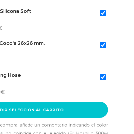
ilicona Soft
€
Coco's 26x26 mm.
ping Hose
 €
DIR SELECCIÓN AL CARRITO
a compra, añade un comentario indicando el color
si no coincide con el elegido (Ej: Hornillo 500w