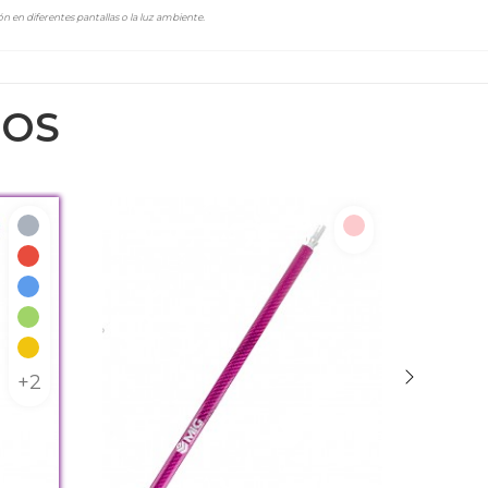
n en diferentes pantallas o la luz ambiente.
DOS
Gris
Rosa
Rojo
Azul
Verde
Amarillo
+2