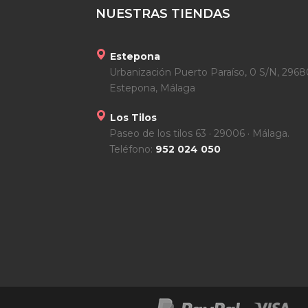
NUESTRAS TIENDAS
Estepona
Urbanización Puerto Paraíso, 0 S/N, 2968
Estepona, Málaga
Los Tilos
Paseo de los tilos 63 · 29006 · Málaga.
Teléfono:
952 024 050