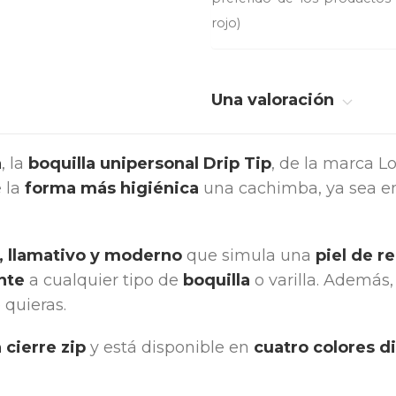
rojo)
Una valoración
a
, la
boquilla unipersonal Drip Tip
, de la marca L
 la
forma más higiénica
una cachimba, ya sea en
, llamativo y moderno
que simula una
piel de re
nte
a cualquier tipo de
boquilla
o varilla. Además,
 quieras.
 cierre zip
y está disponible en
cuatro colores d