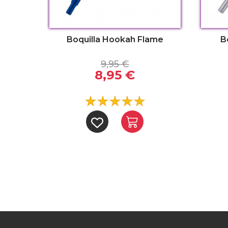
Boquilla Hookah Flame
B
9,95 €
8,95 €