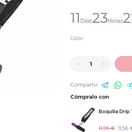
11
23
2
Días
Horas
Color:
Compartir:
Cómpralo con
Boquilla Drip
11,95 €
9,56 