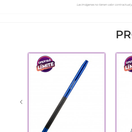
Las imágenes no tienen valor contractual y 
PR
Gris
Rojo
Negro
Azul