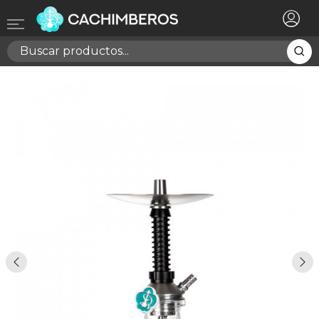
×
Registrarse
Necesitas hacer login para guardar productos en tu
lista de deseos
Cancelar
Registrarse