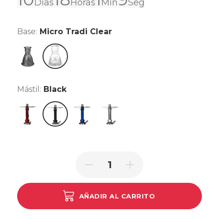
Días
Horas
Min
Seg
Base:
Micro Tradi Clear
Micro tallada smoked
Micro Tradi Clear
Mástil:
Black
Red
Black
Blue
Silver
AÑADIR AL CARRITO