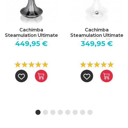
Cachimba
Cachimba
Steamulation Ultimate
Steamulation Ultimate
One Gen. III...
One Gen. III
449,95 €
349,95 €