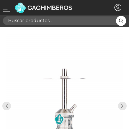
×
Registrarse
Necesitas hacer login para guardar productos en tu
lista de deseos
Cancelar
Registrarse