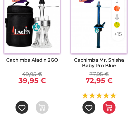
Sin kit
Red
Indian
Yellow
+15
Cachimba Aladin 2GO
Cachimba Mr. Shisha
Baby Pro Blue
49,95 €
77,95 €
39,95 €
72,95 €