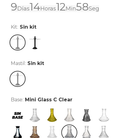
9
14
12
58
Días
Horas
Min
Seg
Kit:
Sin kit
Sin kit
Kit Pro Black
Mastil:
Sin kit
Sin kit
Base:
Mini Glass C Clear
Sin base
Indian
Lowpoly Amarillo
Lowpoly Clear
Micro tallada smoked
Mini Clear
Mini Frozen Black
Mini Glass A Amber
Mini Glass B Clear
Mini Glass C Clear
Mini Glass F Clear
Tallada Mariposa