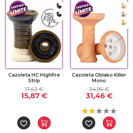
Honey Blue
Ora
Submarine
San
Yell
Cazoleta HC Highfire
Cazoleta Oblako Killer
Strip
Mono
17,63 €
34,95 €
15,87 €
31,46 €