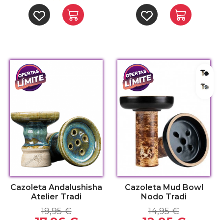
Blac
Nébu
Cazoleta Andalushisha
Cazoleta Mud Bowl
Atelier Tradi
Nodo Tradi
19,95 €
14,95 €