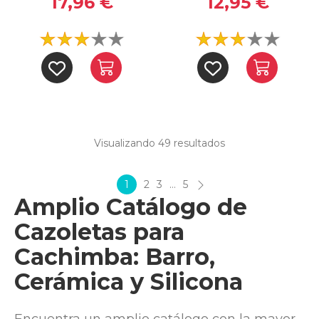
17,96 €
12,95 €
Visualizando 49
resultados
1
2
3
…
5
Amplio Catálogo de
Cazoletas para
Cachimba: Barro,
Cerámica y Silicona
Encuentra un amplio catálogo con la mayor