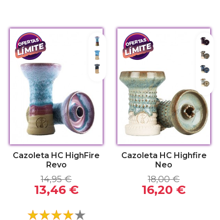
Azul-Rosa
Garn
Azul
Meta
Negro
Moon
Swe
Cazoleta HC HighFire
Cazoleta HC Highfire
Revo
Neo
14,95 €
18,00 €
13,46 €
16,20 €