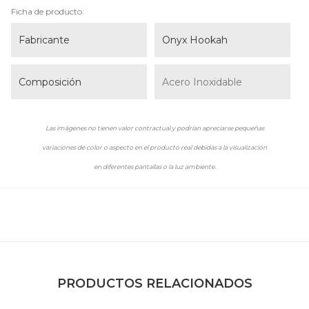
Ficha de producto:
Fabricante
Onyx Hookah
Composición
Acero Inoxidable
Las imágenes no tienen valor contractual y podrían apreciarse pequeñas
variaciones de color o aspecto en el producto real debidas a la visualización
en diferentes pantallas o la luz ambiente.
PRODUCTOS RELACIONADOS