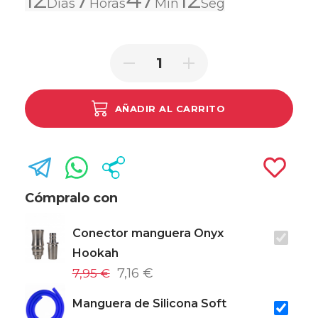
Días
Horas
Min
Seg
AÑADIR AL CARRITO
Cómpralo con
Conector manguera Onyx
Hookah
7,95 €
7,16 €
Manguera de Silicona Soft