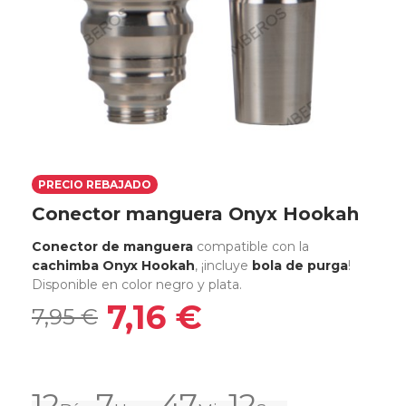
PRECIO REBAJADO
Conector manguera Onyx Hookah
Conector de manguera
compatible con la
cachimba Onyx Hookah
, ¡incluye
bola de purga
!
Disponible en color negro y plata.
7,16 €
7,95 €
12
7
47
12