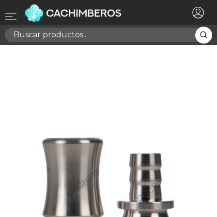
×
Registrarse
Necesitas hacer login para guardar productos en tu
lista de deseos
Cancelar
Registrarse