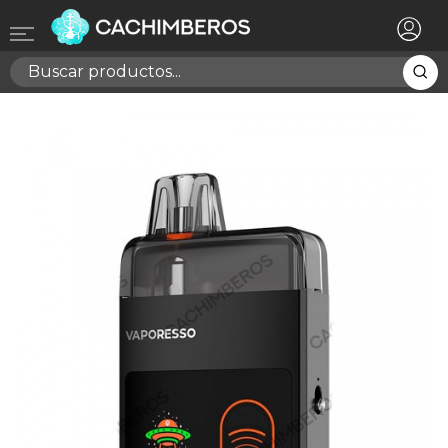
×
Registrarse
Necesitas hacer login para guardar productos en tu
lista de deseos
Cancelar
Registrarse