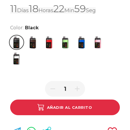
11
18
22
58
Días
Horas
Min
Seg
Color:
Black
Coffee Brown
Coral Red
Emerald Green
Ocean Blue
Sakura Pink
Black
Silver
AÑADIR AL CARRITO