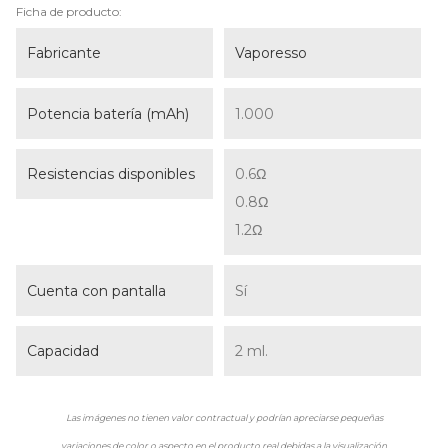
Ficha de producto:
Fabricante
Vaporesso
Potencia batería (mAh)
1.000
Resistencias disponibles
0.6Ω
0.8Ω
1.2Ω
Cuenta con pantalla
Sí
Capacidad
2 ml.
Las imágenes no tienen valor contractual y podrían apreciarse pequeñas
variaciones de color o aspecto en el producto real debidas a la visualización