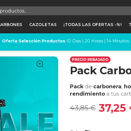
egistrarse
CARBONES
CAZOLETAS
¡TODAS LAS OFERTAS -%!
cesitas hacer login para guardar productos en tu lista de deseos
Oferta Selección Productos
10
Dias |
20
Horas |
14
Minutos
Cancelar
Registrars
PRECIO REBAJADO
Pack Carb
Pack
de
carbonera
,
ho
rendimiento
a tus car
37,25
43,85 €