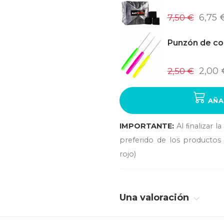
7,50 €
6,75 
Punzón de co
2,50 €
2,00 
AÑA
IMPORTANTE:
Al ﬁnalizar l
preferido de los productos 
rojo)
Una valoración