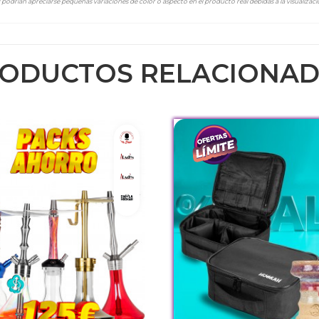
podrían apreciarse pequeñas variaciones de color o aspecto en el producto real debidas a la visualizació
ODUCTOS RELACIONA
Rocket 2.0
MVP 360 Silver
MVP 460
Kharma