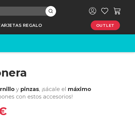
×
TARJETAS REGALO
OUTLET
e
onera
rnillo
y
pinzas
, ¡sácale el
máximo
bones con estos accesorios!
 €