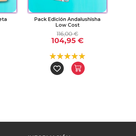
eta
Pack Edición Andalushisha
Low Cost
116,00 €
104,95 €