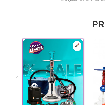
Las imágenes no tienen valor contractual y 
PR
M3.Negro-Negro
Katrina