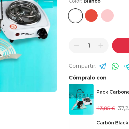
Color:
Blanco
Rojo
Rosa
Blanco
Compartir:
Cómpralo con
Pack Carbon
43,85 €
37,2
Carbón Black