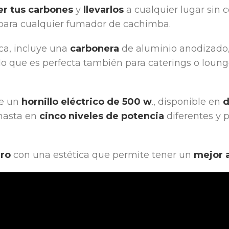
r tus carbones
y
llevarlos
a cualquier lugar sin 
 para cualquier fumador de cachimba.
ca, incluye una
carbonera
de aluminio anodizado,
 lo que es perfecta también para caterings o loung
ye un
hornillo eléctrico de 500 w
., disponible en
d
 hasta en
cinco niveles de potencia
diferentes y p
ero
con una estética que permite tener un
mejor 