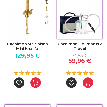
Bronce
Dorado
Indian
+11
Cachimba Mr. Shisha
Cachimba Oduman N2
Mini Khalifa
Travel
129,95 €
74,95 €
59,96 €