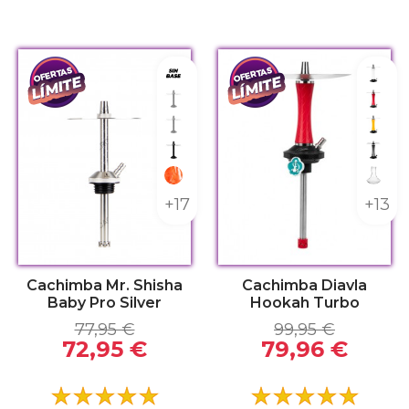
Sin base
Whit
Sin kit
Red F
Sin kit
Yello
Kit Pro Black
Full 
Red
Clear
+17
+13
Cachimba Mr. Shisha
Cachimba Diavla
Baby Pro Silver
Hookah Turbo
77,95 €
99,95 €
72,95 €
79,96 €