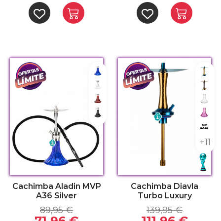
Blue
Celes
Clear
Dark
Dark Red
Clea
Black
Lowp
Sin 
+11
Cachimba Aladin MVP
Cachimba Diavla
A36 Silver
Turbo Luxury
89,95 €
139,95 €
71,96 €
111,96 €