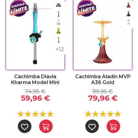
Sin base
Gold
Galaxy
Gold
Indian
Gold
Lowpoly Amarillo
Savage
+12
Cachimba Diavla
Cachimba Aladin MVP
Kharma Model Mini
A36 Gold
74,95 €
99,95 €
59,96 €
79,96 €