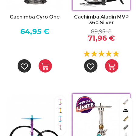
Cachimba Cyro One
Cachimba Aladin MVP
360 Silver
64,95 €
89,95 €
71,96 €
Joker
Silve
Batman
Sin 
Frozen
Gold
Kylie
Blac