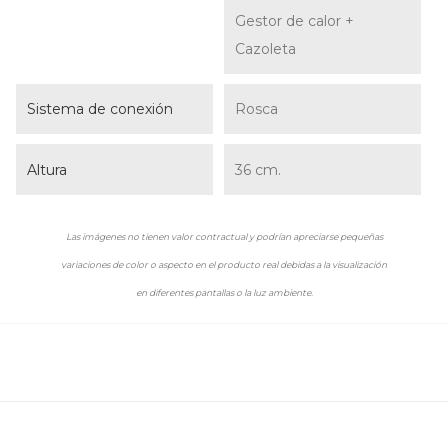
Gestor de calor +
Cazoleta
Sistema de conexión
Rosca
Altura
36 cm.
Las imágenes no tienen valor contractual y podrían apreciarse pequeñas
variaciones de color o aspecto en el producto real debidas a la visualización
en diferentes pantallas o la luz ambiente.