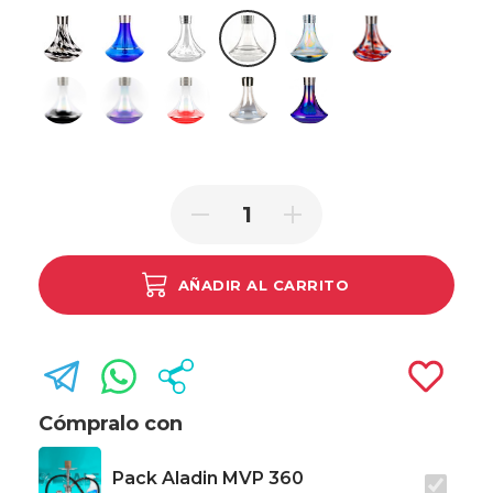
Black Stripes
Blue with silver ring
Clear pattern
Clear with Silver Ring
Rainbow
Red stripes
Shiny Bottom Black
Shiny bottom Blue
Shiny Bottom Red
Shiny Clear
Shiny Full Blue
AÑADIR AL CARRITO
Cómpralo con
Pack Aladin MVP 360