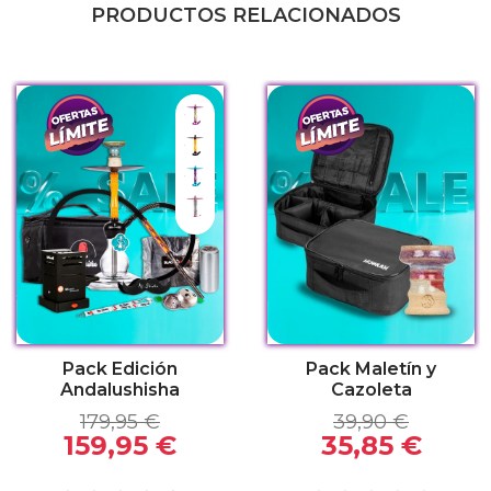
PRODUCTOS RELACIONADOS
Joker
n
Batman
Frozen
Kylie
Pack Edición
Pack Maletín y
Andalushisha
Cazoleta
179,95 €
39,90 €
159,95 €
35,85 €