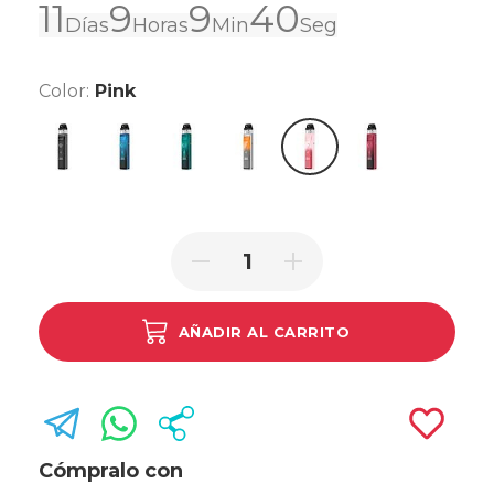
11
9
9
40
Días
Horas
Min
Seg
Color:
Pink
Black
Blue
Green
Orange
Red
Pink
AÑADIR AL CARRITO
Cómpralo con