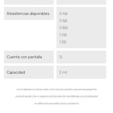
Resistencias disponibles
0.4Ω
0.6Ω
0.8Ω
1.0Ω
1.2Ω
Cuenta con pantalla
Sí
Capacidad
2 ml.
Las imágenes no tienen valor contractual y podrían apreciarse pequeñas
variaciones de color o aspecto en el producto real debidas a la visualización
en diferentes pantallas o la luz ambiente.