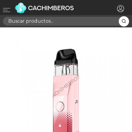
×
Registrarse
Necesitas hacer login para guardar productos en tu
lista de deseos
Cancelar
Registrarse